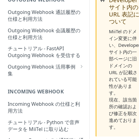
サイト内の
Outgoing Webhook 通話履歴の
URL 表記
仕様と利用方法
ついて
Outgoing Webhook 会議履歴の
MiiTel のドメ
仕様と利用方法
イン変更に伴
い、Develope
チュートリアル - FastAPI
サイト内の一
Outgoing Webhook を受信する
部ページに旧
ドメインの
Outgoing Webhook 活用事例
URL が記載さ
集
れている可能
BigQuery に Outgoing
性がありま
Webhook を使って通話履歴デ
INCOMING WEBHOOK
す。
ータを溜める
現在、該当箇
Incoming Webhook の仕様と利
所の確認およ
MiiTel の文字起こしのデータか
用方法
び修正を順次
ら Salesforce の各項目に値を自
進めておりま
動的に格納する
チュートリアル - Python で音声
す。
データを MiiTel に取り込む
MiiTel Meetings / MiiTel